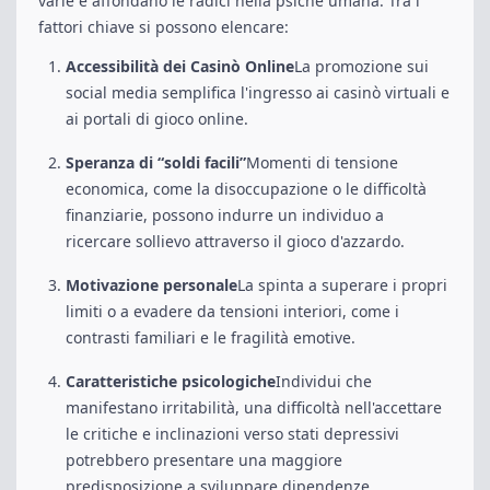
varie e affondano le radici nella psiche umana. Tra i
fattori chiave si possono elencare:
Accessibilità dei Casinò Online
La promozione sui
social media semplifica l'ingresso ai casinò virtuali e
ai portali di gioco online.
Speranza di “soldi facili”
Momenti di tensione
economica, come la disoccupazione o le difficoltà
finanziarie, possono indurre un individuo a
ricercare sollievo attraverso il gioco d'azzardo.
Motivazione personale
La spinta a superare i propri
limiti o a evadere da tensioni interiori, come i
contrasti familiari e le fragilità emotive.
Caratteristiche psicologiche
Individui che
manifestano irritabilità, una difficoltà nell'accettare
le critiche e inclinazioni verso stati depressivi
potrebbero presentare una maggiore
predisposizione a sviluppare dipendenze.